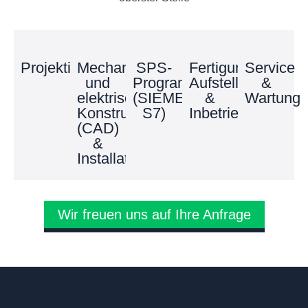
Projektierung
Mechanische
SPS-
Fertigung,
Service
und
Programmierung
Aufstellung
&
elektrische
(SIEMENS
&
Wartung
Konstruktion
S7)
Inbetriebnahme
(CAD)
&
Installation
Wir freuen uns auf Ihre Anfrage