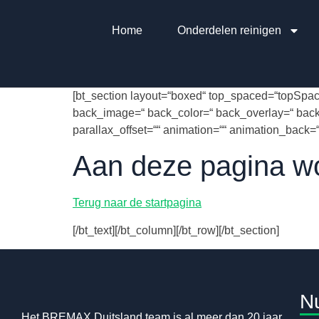
Home
Onderdelen reinigen
[bt_section layout=“boxed“ top_spaced=“topSpace
back_image=“ back_color=“ back_overlay=“ back
parallax_offset=““ animation=““ animation_back=““
Aan deze pagina wo
Terug naar de startpagina
[/bt_text][/bt_column][/bt_row][/bt_section]
Nu
Het BREMAX Duitsland team is al meer dan 20 jaar