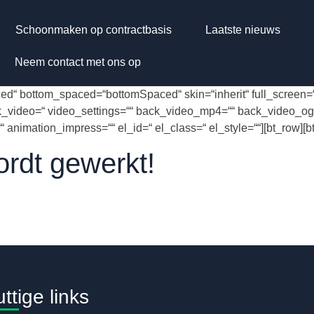
Schoonmaken op contractbasis
Laatste nieuws
Neem contact met ons op
d“ bottom_spaced=“bottomSpaced“ skin=“inherit“ full_screen=“no
_video=“ video_settings=““ back_video_mp4=““ back_video_og
 animation_impress=““ el_id=“ el_class=“ el_style=““][bt_row][b
rdt gewerkt!
ttige links