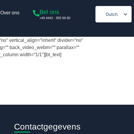
Bel ons
Over ons
Dutch
+49 4442 - 955 99 80
German
English
“ vertical_align=“inherit“ divider=“no“
Spanish
g=““ back_video_webm=““ parallax=““
French
t_column width=“1/1″][bt_text]
Italian
Polish
Czech
Portuguese
Danish
Hungarian
Bulgarian
Contactgegevens
Lithuanian